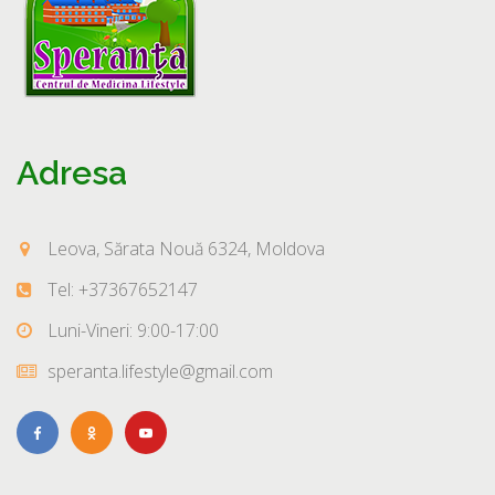
Adresa
Leova, Sărata Nouă 6324, Moldova
Tel: +37367652147
Luni-Vineri: 9:00-17:00
speranta.lifestyle@gmail.com