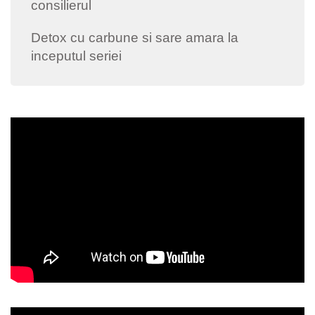
consilierul
Detox cu carbune si sare amara la
inceputul seriei